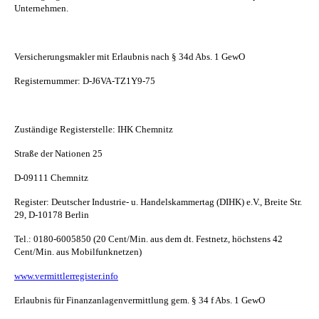
Unternehmen.
Versicherungsmakler mit Erlaubnis nach § 34d Abs. 1 GewO
Registernummer:
D-J6VA-TZ1Y9-75
Zuständige Registerstelle: IHK Chemnitz
Straße der Nationen 25
D-09111 Chemnitz
Register: Deutscher Industrie- u. Handelskammertag (DIHK) e.V., Breite Str.
29, D-10178 Berlin
Tel.: 0180-6005850 (20 Cent/Min. aus dem dt. Festnetz, höchstens 42
Cent/Min. aus Mobilfunknetzen)
www.vermittlerregister.info
Erlaubnis für Finanzanlagenvermittlung gem. § 34 f Abs. 1 GewO